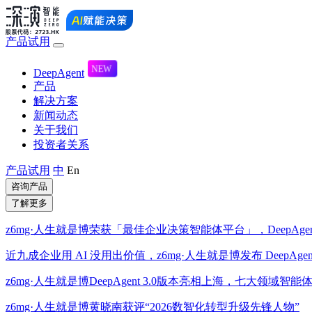
产品试用
DeepAgent
产品
解决方案
新闻动态
关于我们
投资者关系
产品试用
中
En
咨询产品
了解更多
z6mg·人生就是博荣获「最佳企业决策智能体平台」，DeepA
近九成企业用 AI 没用出价值，z6mg·人生就是博发布 DeepAge
z6mg·人生就是博DeepAgent 3.0版本亮相上海，七大领域
z6mg·人生就是博黄晓南获评“2026数智化转型升级先锋人物”